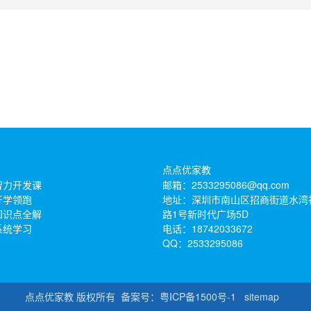
点点优家教
智力开发课
邮箱：2533295086@qq.com
开学领跑
地址：深圳市南山区招商街道水湾
知识点全解
路1号新时代广场5D
系统学习
电话：18742033672
QQ：2533295086
点点优家教 版权所有 备案号：
粤ICP备1500号-1
sitemap